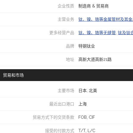
企业性质
制造商 & 贸易商
主营业务
钛、镍、锆等金属管材及其金
更多经营产品
钛、镍、锆等无缝管
,
钛及钛
品牌
特钢钛业
地址
高新大道高新21路
贸易和市场
主要市场
日本, 北美
最近出口港口
上海
贸易方式下的交货条款
FOB, CIF
接受的付款方式
T/T, L/C