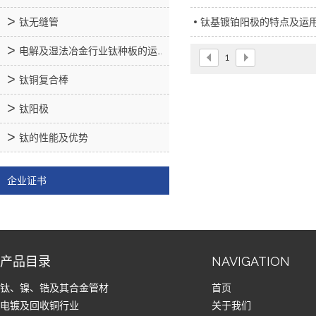
钛无缝管
钛基镀铂阳极的特点及运
电解及湿法冶金行业钛种板的运用
1
钛铜复合棒
钛阳极
钛的性能及优势
企业证书
产品目录
NAVIGATION
钛、镍、锆及其合金管材
首页
电镀及回收铜行业
关于我们