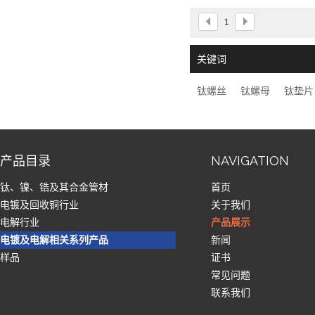
GR7、GR
1
俄标牌号：BT1-00、BT
国内牌号：TA0、TA2、T
关键词
TA7、TA9、TA10、T
TC3、T
钛螺丝
钛螺母
钛垫片
产品目录
NAVIGATION
钛、镍、锆及其合金管材
首页
电镀及回收铜行业
关于我们
电解行业
产品展示
电镀及电解相关系列产品
新闻
样品
证书
常见问题
联系我们