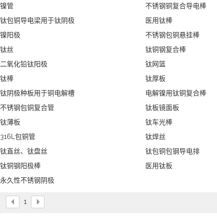
镍管
不锈钢铜复合导电棒
钛包铜导电梁用于钛阴极
医用钛棒
镍阳极
不锈钢包铜悬挂棒
钛丝
钛铜钢复合棒
二氧化铅钛阳极
钛网篮
钛棒
钛厚板
钛阴极种板用于铜电解槽
电解镍用钛铜复合棒
不锈钢包铜复合管
钛板镜面板
钛薄板
钛车光棒
316L包铜管
钛焊丝
钛直丝、钛盘丝
钛包铜包钢导电排
钛铜钢阳极棒
医用钛板
永久性不锈钢阴极
1