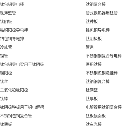
钛包铜导电棒
钛铜复合棒
钛薄壁管
管式换热器用钛管
钛阴极
钛种板
锆铜阳极导电棒
锆包铜导电棒
锆包铜导电排
钛阴极板
冷轧管
管道
镍管
不锈钢铜复合导电棒
钛包铜导电梁用于钛阴极
医用钛棒
镍阳极
不锈钢包铜悬挂棒
钛丝
钛铜钢复合棒
二氧化铅钛阳极
钛网篮
钛棒
钛厚板
钛阴极种板用于铜电解槽
电解镍用钛铜复合棒
不锈钢包铜复合管
钛板镜面板
钛薄板
钛车光棒