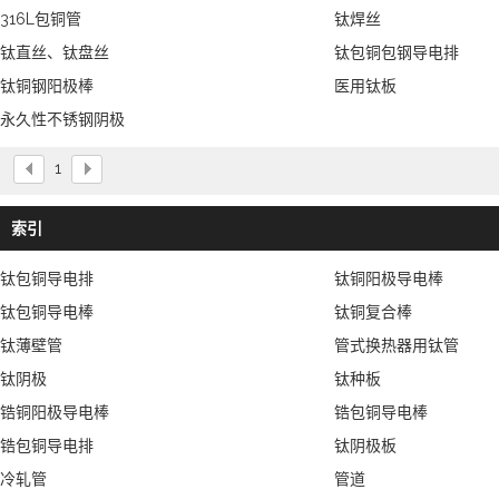
316L包铜管
钛焊丝
钛直丝、钛盘丝
钛包铜包钢导电排
钛铜钢阳极棒
医用钛板
永久性不锈钢阴极
1
索引
钛包铜导电排
钛铜阳极导电棒
钛包铜导电棒
钛铜复合棒
钛薄壁管
管式换热器用钛管
钛阴极
钛种板
锆铜阳极导电棒
锆包铜导电棒
锆包铜导电排
钛阴极板
冷轧管
管道