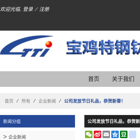
欢迎光临,
登录
/
注册
首页
关于我们
首页
/
所有
/
企业新闻
/
公司发放节日礼品，恭贺新春！
新闻分组
公司发放节日礼品，恭贺新
WeChat
Sina
Email
Qzone
Doub
r
企业新闻
Weibo