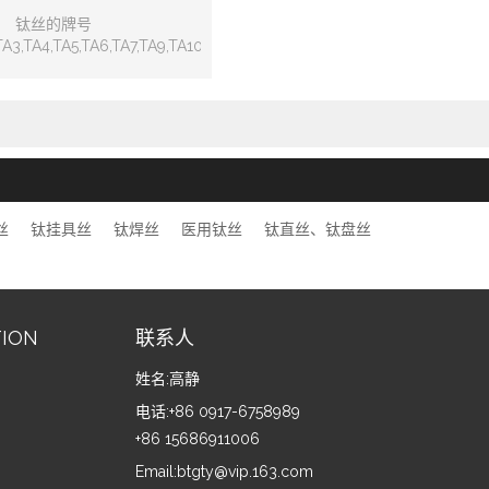
钛丝的牌号
TA3,TA4,TA5,TA6,TA7,TA9,TA10,TC1,TC2,TC3,TC4，
11,GR1，GR2，GR3，GR5
4V ELI,Ti6AL7Nb etc.
丝
钛挂具丝
钛焊丝
医用钛丝
钛直丝、钛盘丝
TION
联系人
姓名:
高静
电话:
+86 0917-6758989
+86 15686911006
Email:
btgty@vip.163.com