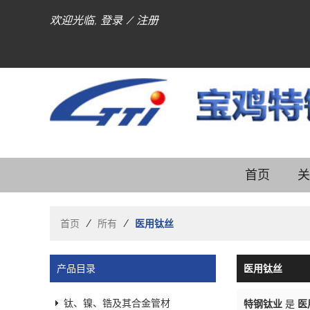
欢迎光临,
登录
/
注册
首页
关
首页
/
所有
/
医用钛丝
产品目录
医用钛丝
钛、镍、锆及其合金管材
特钢钛业
是
医