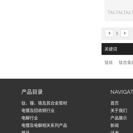
TA0,TA1,TA2,
TC6,TC
Ti6AL
1
关键词
钛丝
钛合金
产品目录
NAVIGA
钛、镍、锆及其合金管材
首页
电镀及回收铜行业
关于我们
电解行业
产品展示
电镀及电解相关系列产品
新闻
样品
证书