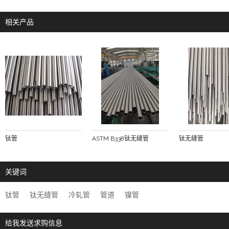
相关产品
钛管
ASTM B338钛无缝管
钛无缝管
关键词
钛管
钛无缝管
冷轧管
管道
镍管
给我发送求购信息