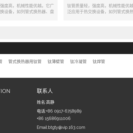
强度高，机械性能优越。它广
钛管质量轻，强度高，机械性能优
换设备，如列管式换热器、盘
泛应用于热交换设备，如列管式换
蛇形管式换热器、冷凝器、蒸
管式换热器、蛇形管式换热器、冷
器和输送管道等。
发器和输送管道等。执行标准：G
3625-2007 ASTMB338
管
管式换热器用钛管
钛薄壁管
钛冷凝管
钛焊管
TION
联系人
姓名:
高静
电话:
+86 0917-6758989
+86 15686911006
Email:
btgty@vip.163.com