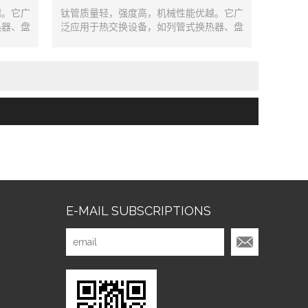
越。它广
钛管质量轻，强度高，机械性能优越。它广
热器、盘
泛应用于热交换设备，如列管式换热器、盘
凝器、蒸
管式换热器、蛇形管式换热器、冷凝器、蒸
B/T
发器和输送管道等。执行标准：GB/T
3625-2007 ASTMB338
E-MAIL SUBSCRIPTIONS