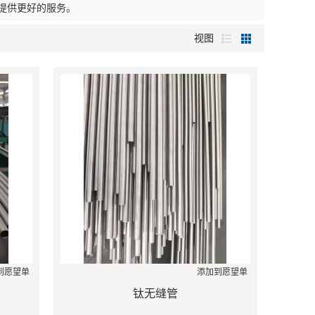
提供更好的服务。
视图
到愿望单
添加到愿望单
钛无缝管