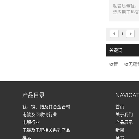
钛管质量轻，
泛应用于热交
管式换热器、
发
1
关键词
钛管
钛无缝
产品目录
NAVIGA
钛、镍、锆及其合金管材
首页
电镀及回收铜行业
关于我们
电解行业
产品展示
电镀及电解相关系列产品
新闻
样品
证书