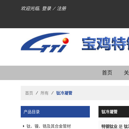
欢迎光临,
登录
/
注册
首页
关
首页
/
所有
/
钛冷凝管
产品目录
钛冷凝管
钛、镍、锆及其合金管材
特钢钛业
是
钛