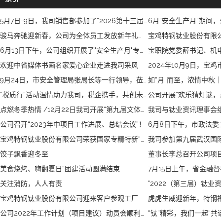
5月7日-9日，我司销售部参加了“2026第十三届中国国际钛业展览会”！
骏马奔驰迎新春，公司为全体员工发放新年礼品。
6月13日下午，公司组织开展了"安全生产月"专题安全培训活动！
欢迎中省媒体书画名家爱心企业走进我司采风
9月24日，市安全管理局张局长等一行领导，莅临我司进行安全工作指导。
“税质行”活动温情助力我司，税企携手，共创未来！
点燃冬季热情 /12月22日我司开展“第九届文体娱乐活动”！
公司召开“2023年中项目工作进展、总结会议”！
宝鸡特钢钛业股份有限公司荣获国家专精特新“小巨人”企业奖励
饺子飘香迎冬至
董事长李总召开公司项
美食烧烤、嗨翻夏日”团建活动圆满结束
关注消防，人人有责
宝鸡特钢钛业股份有限公司迎来客户参观工厂
虎虎生威迎新年，特钢
公司2022年工作计划（项目建议）动员会顺利召开
“钛”精彩，我们一起“共