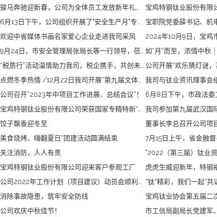
骏马奔驰迎新春，公司为全体员工发放新年礼品。
6月13日下午，公司组织开展了"安全生产月"专题安全培训活动！
欢迎中省媒体书画名家爱心企业走进我司采风
9月24日，市安全管理局张局长等一行领导，莅临我司进行安全工作指导。
“税质行”活动温情助力我司，税企携手，共创未来！
点燃冬季热情 /12月22日我司开展“第九届文体娱乐活动”！
公司召开“2023年中项目工作进展、总结会议”！
宝鸡特钢钛业股份有限公司荣获国家专精特新“小巨人”企业奖励
饺子飘香迎冬至
董事长李总召开公司项
美食烧烤、嗨翻夏日”团建活动圆满结束
关注消防，人人有责
宝鸡特钢钛业股份有限公司迎来客户参观工厂
虎虎生威迎新年，特钢
公司2022年工作计划（项目建议）动员会顺利召开
“钛”精彩，我们一起“共
消除事故隐患，筑牢安全防线
宝鸡钛业协会第五届二
公司欢庆中秋佳节！