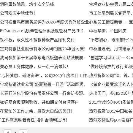
消除事故隐患，筑牢安全防线
宝鸡钛业协会第五届二
公司欢庆中秋佳节！
公司被宝鸡市商务局评为2020年度优秀外贸企业
ISO9001:2015质量管理体系及钛管材产品PED认证复审通过
中秋华诞，举国同庆
钛种板，永久性不锈钢种板产品顺利交付
宝鸡特钢钛业股份有限公司与祖国70华诞同庆！
中秋送温暖，月饼赠家
我司参加第十五届华东电路板暨表面贴装展展会盛况
关心员工身体健康，从一点一滴做起！
”心怀梦想，砥砺奋进“，公司2019年度项目工作正式签约！
宝鸡特钢钛业公司“盛夏避暑一日游“”活动圆满结束！
长春石油化学股份有限责任公司一行来访参观并洽谈合作
走出国门，参加2018
钛铜复合板顺利验收，并如期交付台湾客户
在繁忙的工作之余，感受大自然的美好！
“工作就意味着责任”培训会顺利进行！
热烈欢迎世界500强客