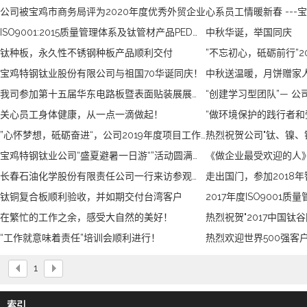
公司被宝鸡市商务局评为2020年度优秀外贸企业
ISO9001:2015质量管理体系及钛管材产品PED认证复审通过
中秋华诞，举国同庆
钛种板，永久性不锈钢种板产品顺利交付
宝鸡特钢钛业股份有限公司与祖国70华诞同庆！
中秋送温暖，月饼赠家
我司参加第十五届华东电路板暨表面贴装展展会盛况
关心员工身体健康，从一点一滴做起！
”心怀梦想，砥砺奋进“，公司2019年度项目工作正式签约！
宝鸡特钢钛业公司“盛夏避暑一日游“”活动圆满结束！
长春石油化学股份有限责任公司一行来访参观并洽谈合作
走出国门，参加2018
钛铜复合板顺利验收，并如期交付台湾客户
在繁忙的工作之余，感受大自然的美好！
“工作就意味着责任”培训会顺利进行！
热烈欢迎世界500强客
1
索引